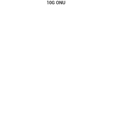
10G ONU
erstützung
Schnelle Links
endienst
Unternehmen
ment herunter
Unternehmens
n
nachrichten
Ausstellungen &
sar
Veranstaltungen