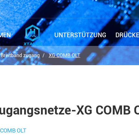
MEN
UNTERSTÜTZUNG
DRÜCKE
Breitband zugang
XG COMB OLT
ugangsnetze-XG COMB 
 COMB OLT