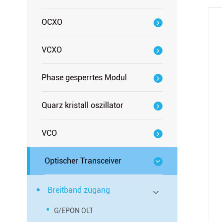
OCXO
VCXO
Phase gesperrtes Modul
Quarz kristall oszillator
VCO
Optischer Transceiver
Breitband zugang
G/EPON OLT