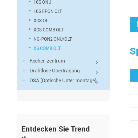
10G ONU
10G EPON OLT
XGS OLT
XGS COMB OLT
NG-PON2 ONU/OLT
S
XG COMB OLT
Rechen zentrum
Drahtlose Übertragung
OSA (Optische Unter montage)
Entdecken Sie Trend