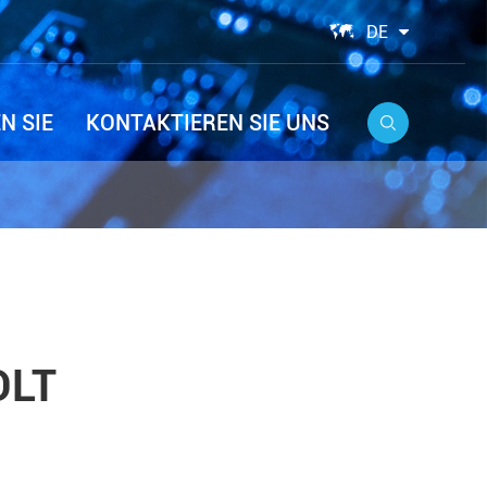

DE
N SIE
KONTAKTIEREN SIE UNS

OLT