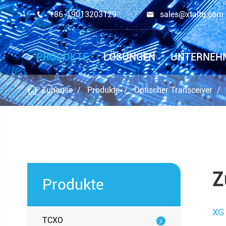
+86-19013203129
sales@xtaltq.com


PRODUKTE
LÖSUNGEN
UNTERNEH
Zuhause
Produkte
Optischer Transceiver
Z
Produkte
XG
TCXO