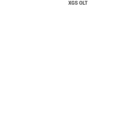
XGS OLT
Produkt
TCXO
OCXO
sales@xtaltq.com
VCXO

Phase gesp
+86-19013203129

Modul
NO.666, Shaojia Street,