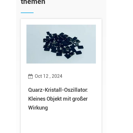
themen
Oct 12 , 2024
Oct 10 ,
ng
Quarz-Kristall-Oszillator:
Gute Nach
erten
Kleines Objekt mit großer
Technolog
Wirkung
mit dem Eh
Provincial
und spezie