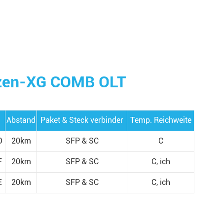
tzen-XG COMB OLT
Abstand
Paket & Steck verbinder
Temp. Reichweite
O
20km
SFP & SC
C
F
20km
SFP & SC
C, ich
E
20km
SFP & SC
C, ich