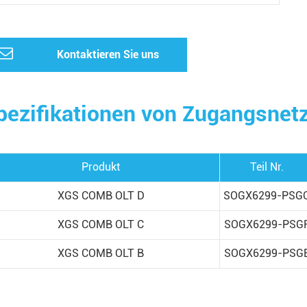
Kontaktieren Sie uns
pezifikationen von Zugangsne
Produkt
Teil Nr.
XGS COMB OLT D
SOGX6299-PSG
XGS COMB OLT C
SOGX6299-PSG
XGS COMB OLT B
SOGX6299-PSG