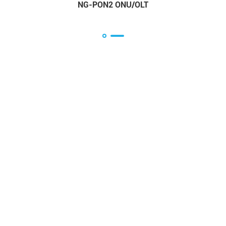
NG-PON2 ONU/OLT
e
Lösungen
Unt
Position ierung
Kund
Kommunikation &
Doku
Unternehmen
lade
errtes
Instrument
FAQ
Industriell & Medizin
Glos