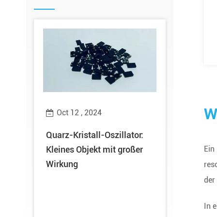
W
Oct 12 , 2024
Oct 10 ,
ng
Quarz-Kristall-Oszillator:
Gute Nach
Ein
erten
Kleines Objekt mit großer
Technolog
Wirkung
mit dem Eh
res
Provincial
der
und spezie
In 
Unterneh