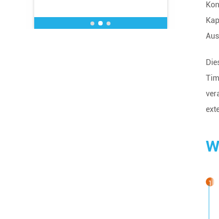
Kon
gezeichne
Kap
Aus
Die
Tim
ver
ext
W