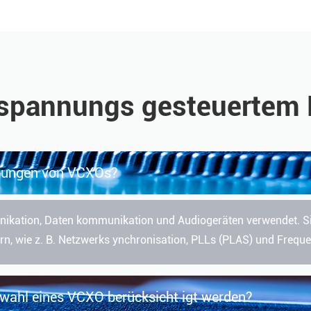
pannungs gesteuertem Kri
dungen von VCXOs?
ikation, Daten kommunikation und Audiogeräten verwendet. Sie
ern, wie z. B. Netzwerks ynchronisation, PLLs (PLAS) und Frequ
swahl eines VCXO berücksicht igt werden?