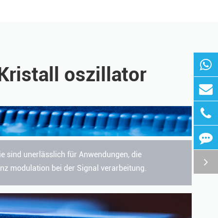
stall oszillator
 sind unerlässlich für Anwendungen, die
enz modulation bei der Signal verarbeitung.