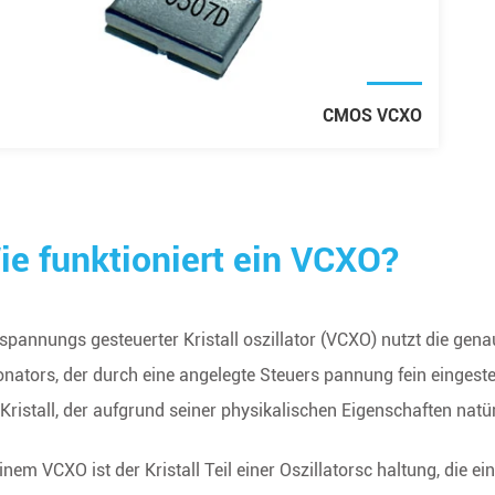
CMOS VCXO
ie funktioniert ein VCXO?
 2024
richten-XtalTQ
 spannungs gesteuerter Kristall oszillator (VCXO) nutzt die gen
y Co.,Ltd wurde
rentitel „
onators, der durch eine angelegte Steuers pannung fein eingest
 spezial isierte
 Kristall, der aufgrund seiner physikalischen Eigenschaften nat
lle neue
einem VCXO ist der Kristall Teil einer Oszillatorsc haltung, die ei
men “aus