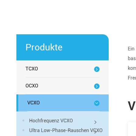
Produkte
Ein
bas
kom
TCXO
Fre
OCXO
V
VCXO
Hochfrequenz VCXO
Ultra Low-Phase-Rauschen VCXO