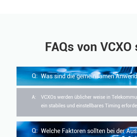
FAQs von VCXO s
Q:
Was sind die gemeinsamen Anwen
A:
VCXOs werden üblicher weise in Telekommun
ein stabiles und einstellbares Timing erford
Q:
Welche Faktoren sollten bei der Au