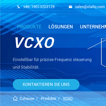
+86-19013203129
sales@xtaltq.com


PRODUKTE
LÖSUNGEN
UNTERNEH
VCXO
Einstellbar für präzise Frequenz steuerung
und Stabilität.
KONTAKTIEREN SIE UNS
Zuhause
Produkte
VCXO