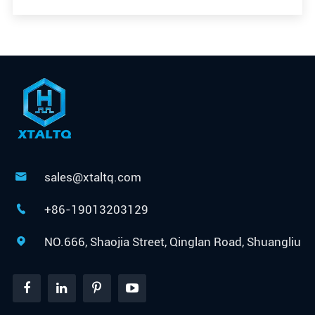
sales@xtaltq.com

+86-19013203129

NO.666, Shaojia Street, Qinglan Road, Shuangliu
