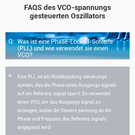
FAQS des VCO-spannungs
gesteuerten Oszillators
Q:
Was ist eine Phase-Locked-Schleife
(PLL) und wie verwendet sie einen
VCO?
A:
Eine PLL ist ein Rückkopplung steuerungs
system, das die Phase eines Ausgangs signals
auf ein Referenz signal sperrt. Es verwendet
einen VCO, um das Ausgangs signal zu
erzeugen, wobei die Steuers pannung an die
Phase und Frequenz des Referenz signals
angepasst wird.