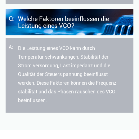
Q:
Welche Faktoren beeinflussen die
Leistung eines VCO?
A:
Die Leistung eines VCO kann durch
Temperatur schwankungen, Stabilität der
Strom versorgung, Last impedanz und die
Qualität der Steuers pannung beeinflusst
werden. Diese Faktoren können die Frequenz
stabilität und das Phasen rauschen des VCO
beeinflussen.