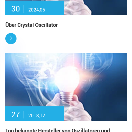
30
2024,05
Über Crystal Oscillator

27
2018,12
Top bekannte Hersteller von Oszillatoren und