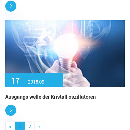

17
2018,09
Ausgangs welle der Kristall oszillatoren

«
1
2
»