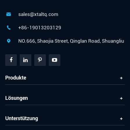
sales@xtaltq.com

+86-19013203129

NO.666, Shaojia Street, Qinglan Road, Shuangliu

Produkte
Lösungen
Unterstützung