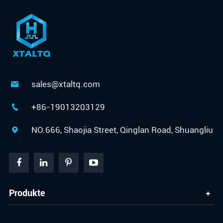
sales@xtaltq.com

+86-19013203129

NO.666, Shaojia Street, Qinglan Road, Shuangliu

Produkte