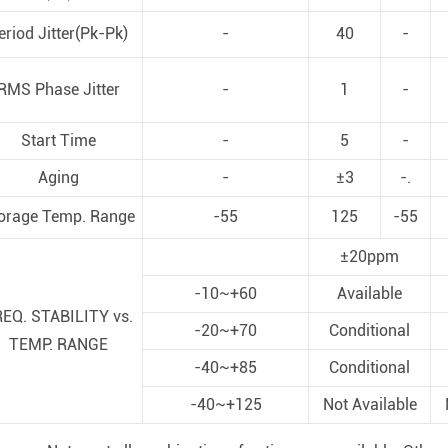
eriod Jitter(Pk-Pk)
-
40
-
RMS Phase Jitter
-
1
-
Start Time
-
5
-
Aging
-
±3
-.
orage Temp. Range
-55
125
-55
±20ppm
-10~+60
Available
EQ. STABILITY vs.
-20~+70
Conditional
TEMP. RANGE
-40~+85
Conditional
-40~+125
Not Available