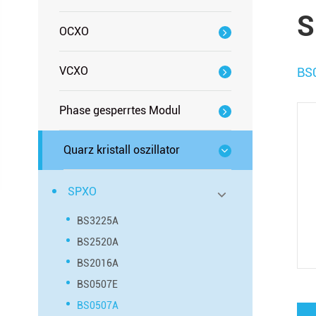
S
OCXO
VCXO
BS
Phase gesperrtes Modul
Quarz kristall oszillator
SPXO
BS3225A
BS2520A
BS2016A
BS0507E
BS0507A