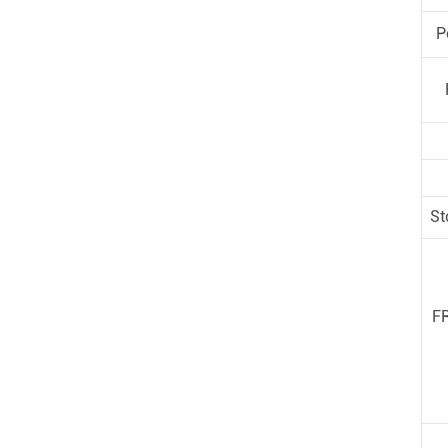
P
St
FR