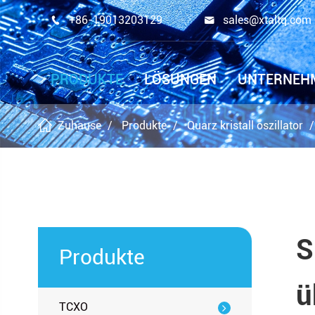
+86-19013203129
sales@xtaltq.com


PRODUKTE
LÖSUNGEN
UNTERNEH
Zuhause
Produkte
Quarz kristall oszillator
S
Produkte
ü
TCXO