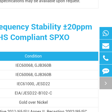
 specifications may be available upon request.
requency Stability ±20ppm
HS Compliant SPXO
Condition
IEC60068, GJB360B
IEC60068, GJB360B
IEC61000, JESD22
EIA/JESD22-B102-C
Gold over Nickel
tive 2011/65/EU Annex II Recasting 2002/95/EC