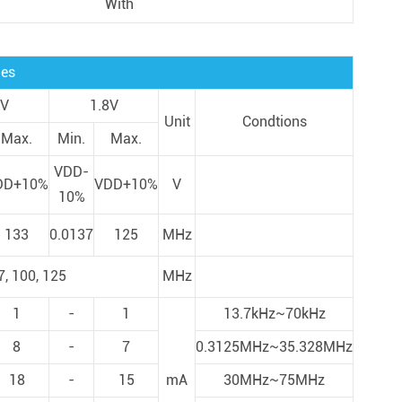
With
ies
5V
1.8V
Unit
Condtions
Max.
Min.
Max.
VDD-
DD+10%
VDD+10%
V
10%
133
0.0137
125
MHz
7, 100, 125
MHz
1
-
1
13.7kHz~70kHz
8
-
7
0.3125MHz~35.328MHz
18
-
15
mA
30MHz~75MHz