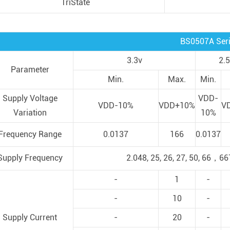
TriState
BS0507A Ser
3.3v
2.
 2024
Parameter
Min.
Max.
Min.
richten-XtalTQ
Supply Voltage
VDD-
VDD-10%
VDD+10%
V
y Co.,Ltd wurde
Variation
10%
rentitel „
Frequency Range
0.0137
166
0.0137
 spezial isierte
lle neue
Supply Frequency
2.048, 25, 26, 27, 50, 66，66
men “aus
-
1
-
t
-
10
-
Supply Current
-
20
-