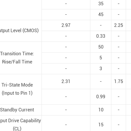
-
35
-
-
45
-
2.97
-
2.25
tput Level (CMOS)
-
0.33
-
-
50
-
Transition Time:
-
5
-
Rise/Fall Time
-
3
-
2.31
-
1.75
Tri-State Mode
(Input to Pin 1)
-
0.99
-
Standby Current
-
10
-
put Drive Capability
-
15
-
(CL)