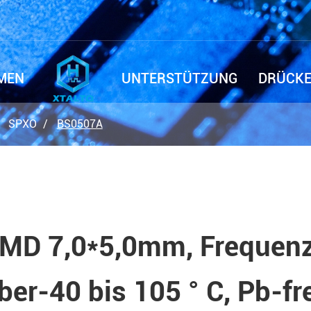
MEN
UNTERSTÜTZUNG
DRÜCKE
SPXO
BS0507A
MD 7,0*5,0mm, Frequenz 
ber-40 bis 105 ° C, Pb-