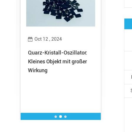
Oct 12 , 2024
Oct 10 ,
ng
Quarz-Kristall-Oszillator:
Gute Nach
erten
Kleines Objekt mit großer
Technolog
Wirkung
mit dem Eh
Provincial
und spezie
Unterneh
gezeichne