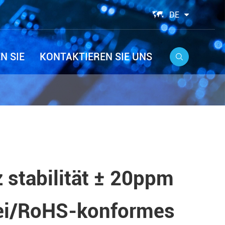

DE
N SIE
KONTAKTIEREN SIE UNS

stabilität ± 20ppm
frei/RoHS-konformes