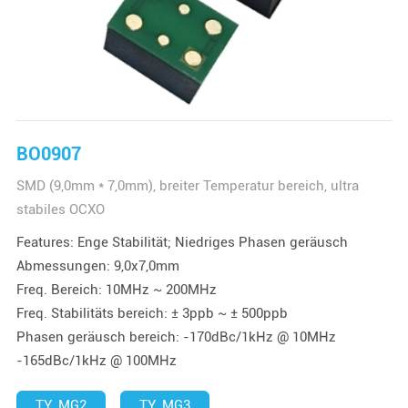
BO0907
SMD (9,0mm * 7,0mm), breiter Temperatur bereich, ultra
stabiles OCXO
Features: Enge Stabilität; Niedriges Phasen geräusch
Abmessungen: 9,0x7,0mm
Freq. Bereich: 10MHz ~ 200MHz
Freq. Stabilitäts bereich: ± 3ppb ~ ± 500ppb
Phasen geräusch bereich: -170dBc/1kHz @ 10MHz
-165dBc/1kHz @ 100MHz
TY_MG2
TY_MG3