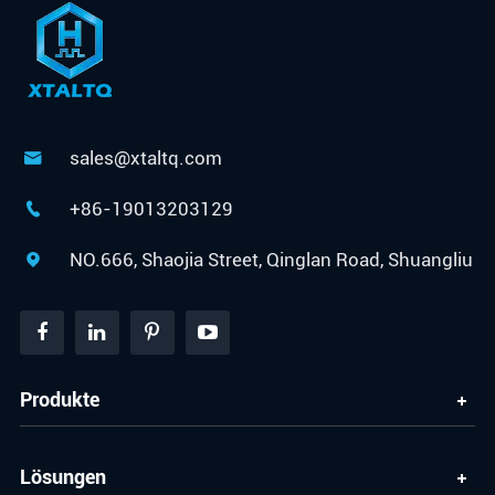
sales@xtaltq.com

+86-19013203129

NO.666, Shaojia Street, Qinglan Road, Shuangliu

Produkte
Lösungen