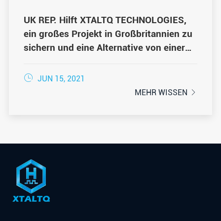
UK REP. Hilft XTALTQ TECHNOLOGIES,
ein großes Projekt in Großbritannien zu
sichern und eine Alternative von einer
beliebten Marke zu ersetzen, die die
Angebots anforderungen nicht erfüllen

JUN 15, 2021
konnte
MEHR WISSEN
