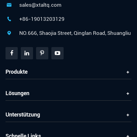
sales@xtaltq.com

+86-19013203129

NO.666, Shaojia Street, Qinglan Road, Shuangliu

Produkte
Lösungen
Unterstützung
Schnelle Links