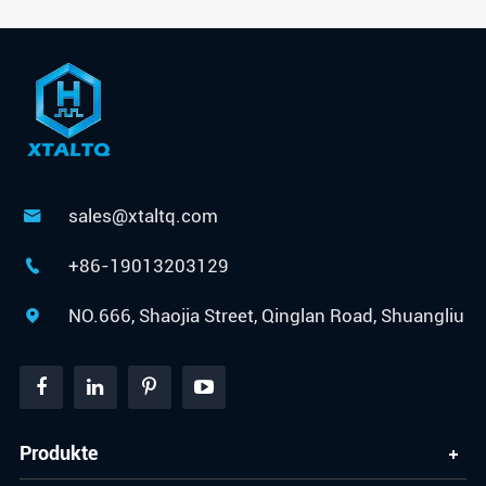
sales@xtaltq.com

+86-19013203129

NO.666, Shaojia Street, Qinglan Road, Shuangliu

Produkte